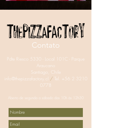
Contato
Pdte Riesco 5330 - Local 101C - Parque
Araucano
Santiago, Chile
info@thepizzafactory.cl
/
Tel.
+56 2 3210
0778
Aberto de segunda a sábado das 10h
às 12h30