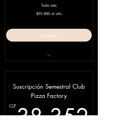
Todo mês
$95.880 al año
Comprar
Con cargo a Tarjeta de Crédito. Cancela
cuando quieras.
Suscripción Semestral Club
Pizza Factory
38.3
38.352
CLP
A cada 6 meses